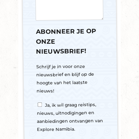
ABONNEER JE OP
ONZE
NIEUWSBRIEF!
G
Schrijf je in voor onze
e
nieuwsbrief en blijf op de
w
e
hoogte van het laatste
n
nieuws!
s
t
Y
Ja, ik wil graag reistips,
e
e
N
nieuws, uitnodigingen en
s
a
aanbiedingen ontvangen van
,
m
s
Explore Namibia.
e
u