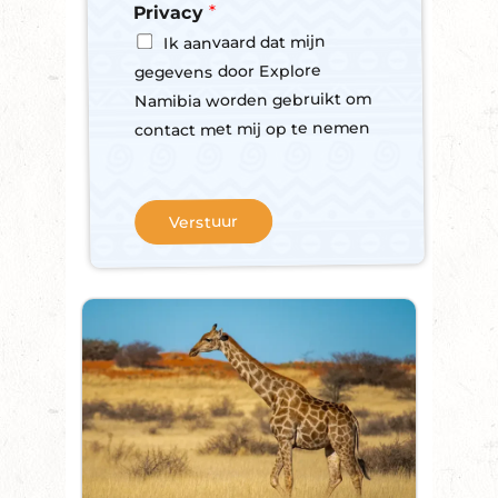
b
*
Privacy
s
Ik aanvaard dat mijn
c
gegevens door Explore
r
i
Namibia worden gebruikt om
b
contact met mij op te nemen
e
t
o
o
Verstuur
u
r
N
e
w
s
l
e
t
t
e
r