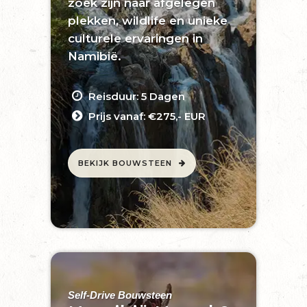
zoek zijn naar afgelegen
plekken, wildlife en unieke
culturele ervaringen in
Namibië.
Reisduur: 5 Dagen
Prijs vanaf: €275,- EUR
BEKIJK BOUWSTEEN
Self-Drive Bouwsteen