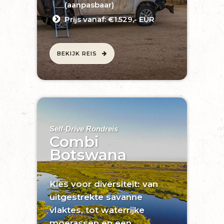
(aanpasbaar)
Prijs vanaf: €1.529,- EUR
BEKIJK REIS
Self-Drive Rondreis
Combi
Botswana
Kies voor diversiteit: van
uitgestrekte savanne
vlaktes, tot waterrijke
moerassen en een