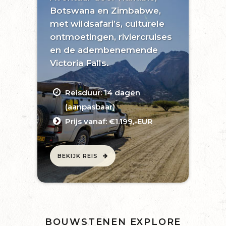
Botswana en Zimbabwe,
met wildsafari’s, culturele
ontmoetingen, riviercruises
en de adembenemende
Victoria Falls.
Reisduur: 14 dagen
(aanpasbaar)
Prijs vanaf: €1.199,-EUR
BEKIJK REIS
BOUWSTENEN EXPLORE