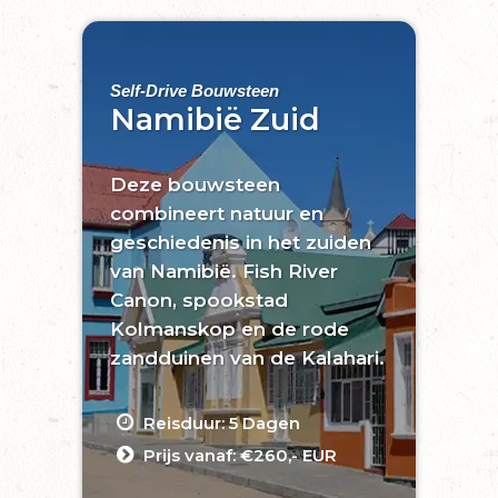
Self-Drive Bouwsteen
Namibië Zuid
Deze bouwsteen
combineert natuur en
geschiedenis in het zuiden
van Namibië. Fish River
Canon, spookstad
Kolmanskop en de rode
zandduinen van de Kalahari.
Reisduur: 5 Dagen
Prijs vanaf: €260,- EUR