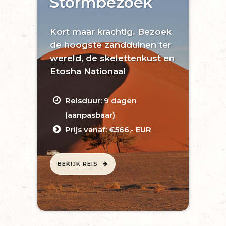
Stormbezoek
Kort maar krachtig. Bezoek
de hoogste zandduinen ter
wereld, de skelettenkust en
Etosha Nationaal
Reisduur: 9 dagen
(aanpasbaar)
Prijs vanaf: €566,- EUR
BEKIJK REIS