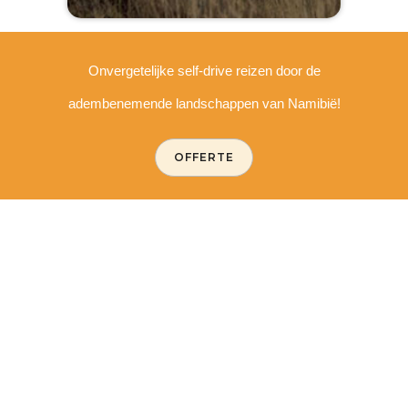
Onvergetelijke self-drive reizen door de
adembenemende landschappen van Namibië!
OFFERTE