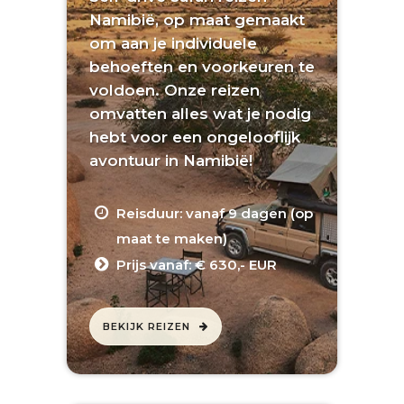
Namibië, op maat gemaakt
om aan je individuele
behoeften en voorkeuren te
voldoen. Onze reizen
omvatten alles wat je nodig
hebt voor een ongelooflijk
avontuur in Namibië!
Reisduur: vanaf 9 dagen (op
maat te maken)
Prijs vanaf: € 630,- EUR
BEKIJK REIZEN