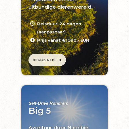
uitbundige dierenwereld.
Reisduur: 24 dagen
(aanpasbaar)
Prijs vanaf: €1.590,- EUR
BEKIJK REIS
Self-Drive Rondreis
Big 5
Avontuur door Namibië,