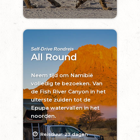
Self-Drive Rondreis
All Round
Neem tijd om Namibië
volledig te bezoeken. Van
de Fish River Canyon in het
uiterste zuiden tot de
Epupa watervallen in het
noorden.
Reisduur: 27 dagen