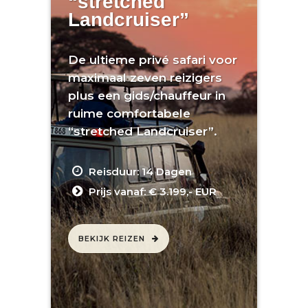
“stretched
Landcruiser”
De ultieme privé safari voor
maximaal zeven reizigers
plus een gids/chauffeur in
ruime comfortabele
“stretched Landcruiser”.
Reisduur: 14 Dagen
Prijs vanaf: € 3.199,- EUR
BEKIJK REIZEN