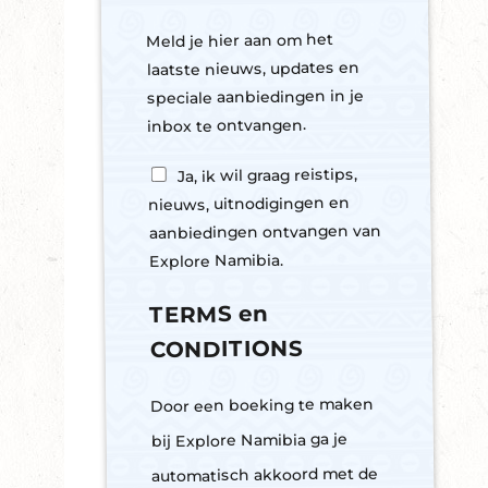
Meld je hier aan om het
laatste nieuws, updates en
speciale aanbiedingen in je
inbox te ontvangen.
Y
Ja, ik wil graag reistips,
e
nieuws, uitnodigingen en
s
aanbiedingen ontvangen van
,
s
Explore Namibia.
u
b
TERMS en
s
CONDITIONS
c
r
i
Door een boeking te maken
b
e
bij Explore Namibia ga je
t
automatisch akkoord met de
o