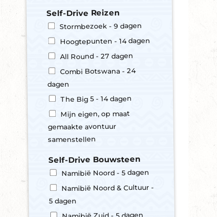
T
i
Self-Drive Reizen
j
Stormbezoek - 9 dagen
d
Hoogtepunten - 14 dagen
All Round - 27 dagen
Combi Botswana - 24
dagen
The Big 5 - 14 dagen
Mijn eigen, op maat
gemaakte avontuur
samenstellen
Self-Drive Bouwsteen
Namibië Noord - 5 dagen
Namibië Noord & Cultuur -
5 dagen
Namibië Zuid - 5 dagen