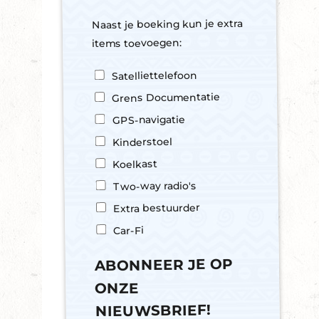
Naast je boeking kun je extra
items toevoegen:
E
Satelliettelefoon
X
Grens Documentatie
T
R
GPS-navigatie
A
Kinderstoel
O
P
Koelkast
T
Two-way radio's
I
E
Extra bestuurder
S
Car-Fi
ABONNEER JE OP
ONZE
NIEUWSBRIEF!