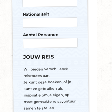
m
Nationaliteit
Aantal Personen
V
JOUW REIS
l
u
c
Wij bieden verschillende
h
reisroutes aan.
t
Je kunt deze boeken, of je
n
u
kunt ze gebruiken als
m
inspiratie om je eigen, op
m
maat gemaakte reisavontuur
e
r
samen te stellen.