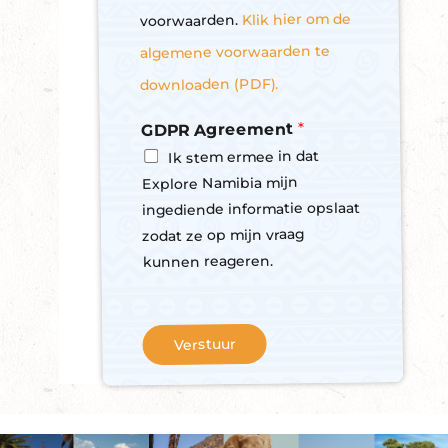
o
Klik hier om de
voorwaarden.
u
r
algemene voorwaarden te
N
downloaden (PDF).
e
w
*
GDPR Agreement
s
l
Ik stem ermee in dat
e
Explore Namibia mijn
t
ingediende informatie opslaat
t
e
zodat ze op mijn vraag
r
kunnen reageren.
Verstuur